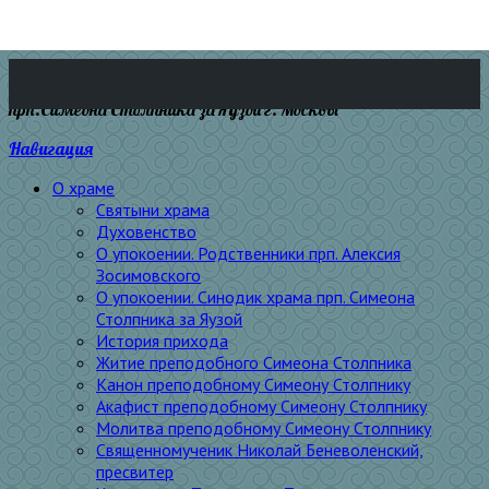
прп.Симеона Столпника за Яузой г. Москвы
Навигация
О храме
Святыни храма
Духовенство
О упокоении. Родственники прп. Алексия
Зосимовского
О упокоении. Синодик храма прп. Симеона
Столпника за Яузой
История прихода
Житие преподобного Симеона Столпника
Канон преподобному Симеону Столпнику
Акафист преподобному Симеону Столпнику
Молитва преподобному Симеону Столпнику
Священномученик Николай Беневоленский,
пресвитер