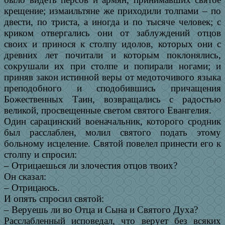
крещение; измаильтяне же приходили толпами – по
двести, по триста, а иногда и по тысяче человек; с
криком отвергались они от заблуждений отцов
своих и принося к столпу идолов, которых они с
древних лет почитали и которым поклонялись,
сокрушали их при столпе и попирали ногами; и
приняв закон истинной веры от медоточивого языка
преподобного и сподобившись причащения
Божественных Таин, возвращались с радостью
великой, просвещенные светом святого Евангелия.
Один сарацинский военачальник, которого сродник
был расслаблен, молил святого подать этому
больному исцеление. Святой повелел принести его к
столпу и спросил:
– Отрицаешься ли злочестия отцов твоих?
Он сказал:
– Отрицаюсь.
И опять спросил святой:
– Веруешь ли во Отца и Сына и Святого Духа?
Расслабленный исповедал, что верует без всяких