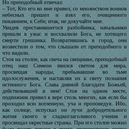
Но преподобный отвечал:
– Тот, Кто его ко мне привел, со множеством воинов
небесных пришел и взял его, очищенного
покаянием, к Себе; итак, не докучайте мне.
Увидев преставившегося разбойника, начальники
пришли в ужас и восхвалили Бога, не хотящего
смерти грешника. Возвратившись в город, они
возвестили о том, что слышали от преподобного и
что видели.
Стоя на столпе, как свеча на свещнике, преподобный
отец наш Симеон явился светом для мира,
просвещая народы, пребывавшие во тьме
идолослужения, и наставляя их к свету познания
истинного Бога. Слава дивной благодати Божьей,
действовавшей в нем! Стоя на одном месте,
подвижник привел к вере столь многих, как если бы
проходил всю вселенную, уча и проповедуя. Ибо,
как солнце, испускал он лучи добродетельного
жития своего и сладкоглаголивого учения и
просвещал окрестные страны. При его столпе можно
было видеть персов и армян, принимавших святое