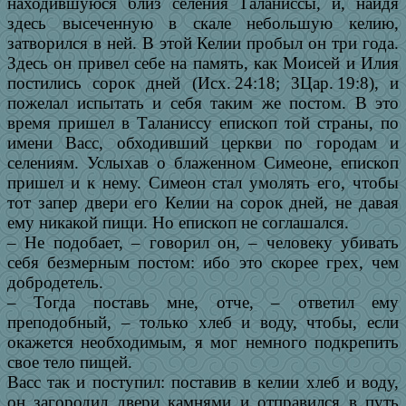
находившуюся близ селения Таланиссы, и, найдя
здесь высеченную в скале небольшую келию,
затворился в ней. В этой Келии пробыл он три года.
Здесь он привел себе на память, как Моисей и Илия
постились сорок дней (Исх. 24:18; 3Цар. 19:8), и
пожелал испытать и себя таким же постом. В это
время пришел в Таланиссу епископ той страны, по
имени Васс, обходивший церкви по городам и
селениям. Услыхав о блаженном Симеоне, епископ
пришел и к нему. Симеон стал умолять его, чтобы
тот запер двери его Келии на сорок дней, не давая
ему никакой пищи. Но епископ не соглашался.
– Не подобает, – говорил он, – человеку убивать
себя безмерным постом: ибо это скорее грех, чем
добродетель.
– Тогда поставь мне, отче, – ответил ему
преподобный, – только хлеб и воду, чтобы, если
окажется необходимым, я мог немного подкрепить
свое тело пищей.
Васс так и поступил: поставив в келии хлеб и воду,
он загородил двери камнями и отправился в путь