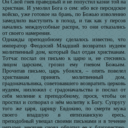
Он Свой гнев праведный и не попустил казни той на
христиан. И умолил Бога о сем: ибо все персидское
войско, уже готовое на брань, по Божью изволению
замедлило выступить в поход, и так как у персов
начались междоусобные распри, то они отказались
от своего намерения.
Однажды преподобному сделалось известно, что
император Феодосий Младший возвратил иудеям
молитвенный дом, который был отдан христианам.
Тотчас послал он письмо к царю и, не стесняясь
лицом царским, грозил ему гневом Божьим.
Прочитав письмо, царь убоялся, – опять повелел
христианам принять молитвенный дом,
градоначальника, советовавшего возвратить церковь
иудеям, низложил с градоначальства и послал от
себя моление к преподобному, прося, чтобы он
простил и сотворил о нём молитву к Богу. Супругу
того же царя, царицу Евдокию, по смерти мужа
своего впадшую в евтихианскую ересь,
преподобный увещал своими письмами и в течение
четырех месяцев снова обратил ее к благочестию.