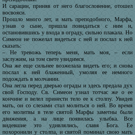
И сарацин, приняв от него благословение, отошел
восвояси.
Прошло много лет, и мать преподобного, Марфа,
узнав о сыне, пришла повидаться с ним и,
остановившись у входа в ограду, сильно плакала. Но
Симеон не пожелал видеться с ней и послал к ней
сказать:
– Не тревожь теперь меня, мать моя, – если
заслужим, на том свете увидимся.
Она же еще сильнее возжелала видеть его; и снова
послал к ней блаженный, умоляя ее немного
подождать в молчании.
Она легла перед дверью ограды и здесь предала дух
свой Господу. Св. Симеон узнал тотчас же о ее
кончине и велел принести тело ее к столпу. Увидев
мать, он со слезами стал молиться о ней. Во время
его молитвы в теле святой Марфы заметны были
движения, а на лице появилась улыбка. Все
видевшие это удивлялись, славя Бога. Ее
похоронили у столпа, и святой поминал свою мать