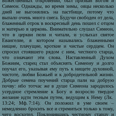
Божественных откровений, был призван Богом и
Симеон. Однажды, во время зимы, овцы несколько
дней не выгонялись на пастбище, потому что
выпало очень много снега. Будучи свободен от дела,
блаженный отрок в воскресный день пошел с отцом
и матерью в церковь. Внимательно слушал Симеон,
что в церкви пели и читали, и услыхал святое
Евангелие, в котором назывались блаженными
нищие, плачущие, кроткие и чистые сердцем. Он
спросил стоявшего рядом с ним, честного старца,
что означают эти слова. Наставленный Духом
Божиим, старец стал объяснять Симеону и долго
поучал его, указывая ему путь к нищете духовной,
чистоте, любви Божьей и к добродетельной жизни.
Добрые семена поучений старца пали на добрую
почву: ибо тотчас же в душе Симеона зародилось
усердное стремление к Богу и возросло твердое
желание идти тесным путем, ведущим к Нему (Лк.
13:24; Мф. 7:14). Он положил в уме своем –
немедленно бросить все и стремиться только к тому,
чего восхотел. Поклонившись честному старцу и