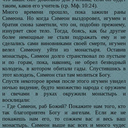
таким, каков его учитель (ср. Мф. 10:24).
Много времени прошло, пока зажили раны
Симеона. Но когда Симеон выздоровел, игумен и
братия снова заметили, что он, подобно прежнему,
изнуряет свое тело. Тогда, боясь, как бы другие
более немощные не стали подражать ему и не
сделались сами виновниками своей смерти, игумен
велел Симеону уйти из монастыря. Оставив
монастырь, Симеон долго странствовал по пустыне
и по горам, пока, наконец, не обрел безводный
колодезь, в котором обитали гады. Спустившись в
этот колодезь, Симеон стал там молиться Богу.
Спустя некоторое время после этого игумен увидел
ночью видение, будто множество народа с оружием
и свечами в руках окружили монастырь и
восклицали:
– Где Симеон, раб Божий? Покажите нам того, кто
так благоприятен Богу и ангелам. Если же не
покажешь нам его, то сожжем вас и весь ваш
монастырь. Симеон выше вас всех и много чудес