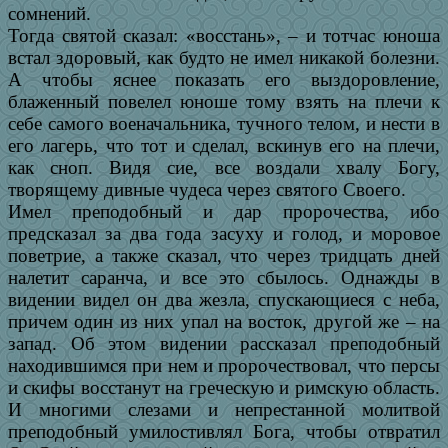
сомнений.
Тогда святой сказал: «восстань», – и тотчас юноша
встал здоровый, как будто не имел никакой болезни.
А чтобы яснее показать его выздоровление,
блаженный повелел юноше тому взять на плечи к
себе самого военачальника, тучного телом, и нести в
его лагерь, что тот и сделал, вскинув его на плечи,
как сноп. Видя сие, все воздали хвалу Богу,
творящему дивные чудеса через святого Своего.
Имел преподобный и дар пророчества, ибо
предсказал за два года засуху и голод, и моровое
поветрие, а также сказал, что через тридцать дней
налетит саранча, и все это сбылось. Однажды в
видении видел он два жезла, спускающиеся с неба,
причем один из них упал на восток, другой же – на
запад. Об этом видении рассказал преподобный
находившимся при нем и пророчествовал, что персы
и скифы восстанут на греческую и римскую область.
И многими слезами и непрестанной молитвой
преподобный умилостивлял Бога, чтобы отвратил