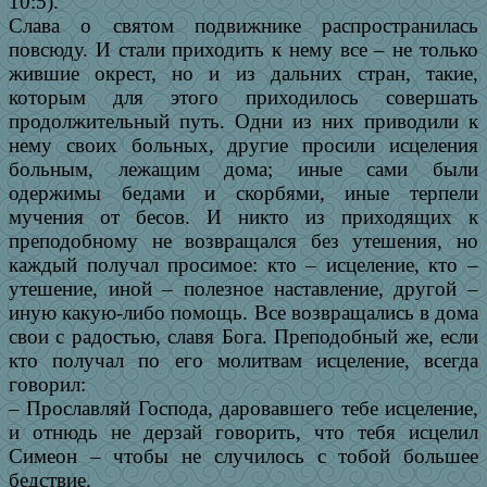
10:5).
Слава о святом подвижнике распространилась
повсюду. И стали приходить к нему все – не только
жившие окрест, но и из дальних стран, такие,
которым для этого приходилось совершать
продолжительный путь. Одни из них приводили к
нему своих больных, другие просили исцеления
больным, лежащим дома; иные сами были
одержимы бедами и скорбями, иные терпели
мучения от бесов. И никто из приходящих к
преподобному не возвращался без утешения, но
каждый получал просимое: кто – исцеление, кто –
утешение, иной – полезное наставление, другой –
иную какую-либо помощь. Все возвращались в дома
свои с радостью, славя Бога. Преподобный же, если
кто получал по его молитвам исцеление, всегда
говорил:
– Прославляй Господа, даровавшего тебе исцеление,
и отнюдь не дерзай говорить, что тебя исцелил
Симеон – чтобы не случилось с тобой большее
бедствие.