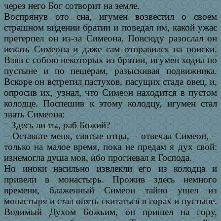
через него Бог сотворит на земле.
Воспрянув ото сна, игумен возвестил о своем
страшном видении братии и поведал им, какой ужас
претерпел он из-за Симеона. Повсюду разослал он
искать Симеона и даже сам отправился на поиски.
Взяв с собою некоторых из братии, игумен ходил по
пустыне и по пещерам, разыскивая подвижника.
Вскоре он встретил пастухов, пасущих стада овец, и,
опросив их, узнал, что Симеон находится в пустом
колодце. Поспешив к этому колодцу, игумен стал
звать Симеона:
– Здесь ли ты, раб Божий?
– Оставьте меня, святые отцы, – отвечал Симеон, –
только на малое время, пока не предам я дух свой:
изнемогла душа моя, ибо прогневал я Господа.
Но иноки насильно извлекли его из колодца и
привели в монастырь. Прожив здесь немного
времени, блаженный Симеон тайно ушел из
монастыря и стал опять скитаться в горах и пустыне.
Водимый Духом Божьим, он пришел на гору,