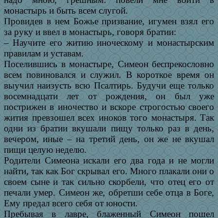
монастырь и быть всем слугой.
Провидев в нем Божье призвание, игумен взял его
за руку и ввел в монастырь, говоря братии:
– Научите его житию иноческому и монастырским
правилам и уставам.
Поселившись в монастыре, Симеон беспрекословно
всем повиновался и служил. В короткое время он
выучил наизусть всю Псалтирь. Будучи еще только
восемнадцати лет от рождения, он был уже
пострижен в иночество и вскоре строгостью своего
жития превзошел всех иноков того монастыря. Так
одни из братии вкушали пищу только раз в день,
вечером, иные – на третий день, он же не вкушал
пищи целую неделю.
Родители Симеона искали его два года и не могли
найти, так как Бог скрывал его. Много плакали они о
своем сыне и так сильно скорбели, что отец его от
печали умер. Симеон же, обретши себе отца в Боге,
Ему предал всего себя от юности.
Пребывая в лавре, блаженный Симеон пошел