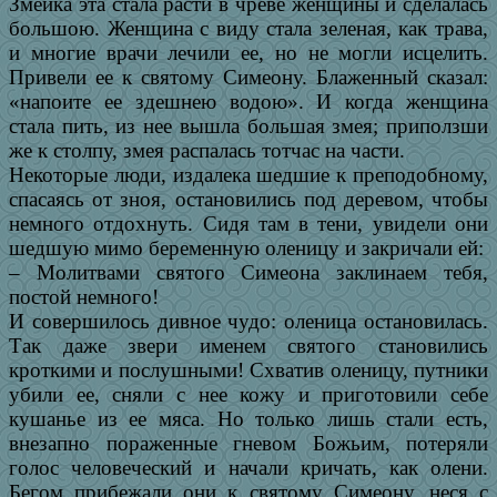
Змейка эта стала расти в чреве женщины и сделалась
большою. Женщина с виду стала зеленая, как трава,
и многие врачи лечили ее, но не могли исцелить.
Привели ее к святому Симеону. Блаженный сказал:
«напоите ее здешнею водою». И когда женщина
стала пить, из нее вышла большая змея; приползши
же к столпу, змея распалась тотчас на части.
Некоторые люди, издалека шедшие к преподобному,
спасаясь от зноя, остановились под деревом, чтобы
немного отдохнуть. Сидя там в тени, увидели они
шедшую мимо беременную оленицу и закричали ей:
– Молитвами святого Симеона заклинаем тебя,
постой немного!
И совершилось дивное чудо: оленица остановилась.
Так даже звери именем святого становились
кроткими и послушными! Схватив оленицу, путники
убили ее, сняли с нее кожу и приготовили себе
кушанье из ее мяса. Но только лишь стали есть,
внезапно пораженные гневом Божьим, потеряли
голос человеческий и начали кричать, как олени.
Бегом прибежали они к святому Симеону, неся с