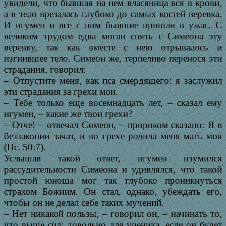
увидели, что бывшая на нем власяница вся в крови,
а в тело врезалась глубоко до самых костей веревка.
И игумен и все с ним бывшие пришли в ужас. С
великим трудом едва могли снять с Симеона эту
веревку, так как вместе с нею отрывалось и
изгнившее тело. Симеон же, терпеливо перенося эти
страдания, говорил:
– Отпустите меня, как пса смердящего: я заслужил
эти страдания за грехи мои.
– Тебе только еще восемнадцать лет, – сказал ему
игумен, – какие же твои грехи?
– Отче! – отвечал Симеон, – пророком сказано: Я в
беззаконии зачат, и во грехе родила меня мать моя
(Пс. 50:7).
Услышав такой ответ, игумен изумился
рассудительности Симеона и удивлялся, что такой
простой юноша мог так глубоко проникнуться
страхом Божиим. Он стал, однако, убеждать его,
чтобы он не делал себе таких мучений.
– Нет никакой пользы, – говорил он, – начинать то,
что выше сил: довольно для ученика, если он будет