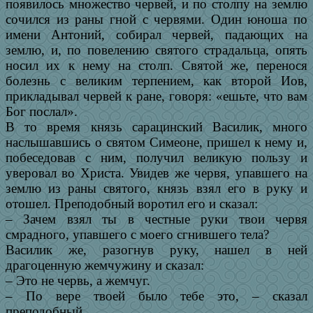
появилось множество червей, и по столпу на землю
сочился из раны гной с червями. Один юноша по
имени Антоний, собирал червей, падающих на
землю, и, по повелению святого страдальца, опять
носил их к нему на столп. Святой же, перенося
болезнь с великим терпением, как второй Иов,
прикладывал червей к ране, говоря: «ешьте, что вам
Бог послал».
В то время князь сарацинский Василик, много
наслышавшись о святом Симеоне, пришел к нему и,
побеседовав с ним, получил великую пользу и
уверовал во Христа. Увидев же червя, упавшего на
землю из раны святого, князь взял его в руку и
отошел. Преподобный воротил его и сказал:
– Зачем взял ты в честные руки твои червя
смрадного, упавшего с моего сгнившего тела?
Василик же, разогнув руку, нашел в ней
драгоценную жемчужину и сказал:
– Это не червь, а жемчуг.
– По вере твоей было тебе это, – сказал
преподобный.