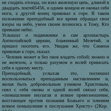
не сходить отсюда, он взял железную цепь, длиной в
двадцать локтей5456, и одним концом ее оковал себе
ноги, а другой конец приковал к горе. В таком
положении преподобный все время обращал свои
взоры на небо, умом своим возносясь к Тому, Кто
превыше небес.
Услышал о подвижнике и сам архипастырь
Антиохийской церкви, блаженный Мелетий, и
пришел посетить его. Увидев же, что Симеон
прикован к горе, сказал:
– Человек может и без оков владеть собой; можно и
не железом, а только разумом и волей привязать
себя к одному месту.
Преподобный, услыхав это, поспешил
воспользоваться преподанным наставлением и,
желая быть добровольным узником Христовым,
снял с себя оковы и одной волей связал себя,
«помышление низлагая и всякое превозношение,
восстающее против познания Божьего и пленяем
всякое помышление в послушание Христу» (2Кор.