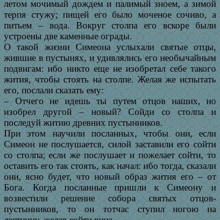
летом мочимый дождем и палимый зноем, а зимой
терпя стужу; пищей его было моченое сочиво, а
питьем – вода. Вокруг столпа его вскоре были
устроены две каменные ограды.
О такой жизни Симеона услыхали святые отцы,
жившие в пустынях, и удивлялись его необычайным
подвигам: ибо никто еще не изобретал себе такого
жития, чтобы стоять на столпе. Желая же испытать
его, послали сказать ему:
– Отчего не идешь ты путем отцов наших, но
изобрел другой – новый? Сойди со столпа и
последуй житию древних пустынников.
При этом научили посланных, чтобы они, если
Симеон не послушается, силой заставили его сойти
со столпа; если же послушает и пожелает сойти, то
оставить его так стоять, как начал: ибо тогда, сказали
они, ясно будет, что новый образ жития его – от
Бога. Когда посланные пришли к Симеону и
возвестили решение собора святых отцов-
пустынников, то он тотчас ступил ногою на
лестницу, желая сойти вниз.