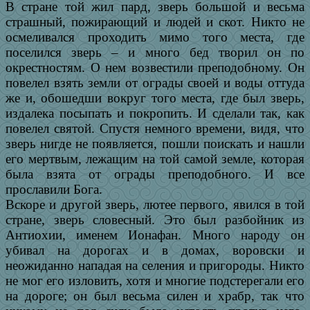
В стране той жил пард, зверь большой и весьма
страшный, пожирающий и людей и скот. Никто не
осмеливался проходить мимо того места, где
поселился зверь – и много бед творил он по
окрестностям. О нем возвестили преподобному. Он
повелел взять земли от ограды своей и воды оттуда
же и, обошедши вокруг того места, где был зверь,
издалека посыпать и покропить. И сделали так, как
повелел святой. Спустя немного времени, видя, что
зверь нигде не появляется, пошли поискать и нашли
его мертвым, лежащим на той самой земле, которая
была взята от ограды преподобного. И все
прославили Бога.
Вскоре и другой зверь, лютее первого, явился в той
стране, зверь словесный. Это был разбойник из
Антиохии, именем Ионафан. Много народу он
убивал на дорогах и в домах, воровски и
неожиданно нападая на селения и пригороды. Никто
не мог его изловить, хотя и многие подстерегали его
на дороге; он был весьма силен и храбр, так что