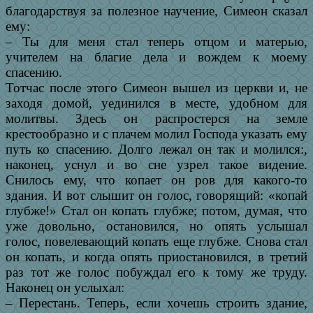
благодарствуя за полезное научение, Симеон сказал
ему:
– Ты для меня стал теперь отцом и матерью,
учителем на благие дела и вождем к моему
спасению.
Тотчас после этого Симеон вышел из церкви и, не
заходя домой, уединился в месте, удобном для
молитвы. Здесь он распростерся на земле
крестообразно и с плачем молил Господа указать ему
путь ко спасению. Долго лежал он так и молился:,
наконец, уснул и во сне узрел такое видение.
Снилось ему, что копает он ров для какого-то
здания. И вот слышит он голос, говорящий: «копай
глубже!» Стал он копать глубже; потом, думая, что
уже довольно, остановился, но опять услышал
голос, повелевающий копать еще глубже. Снова стал
он копать, и когда опять приостановился, в третий
раз тот же голос побуждал его к тому же труду.
Наконец он услыхал:
– Перестань. Теперь, если хочешь строить здание,