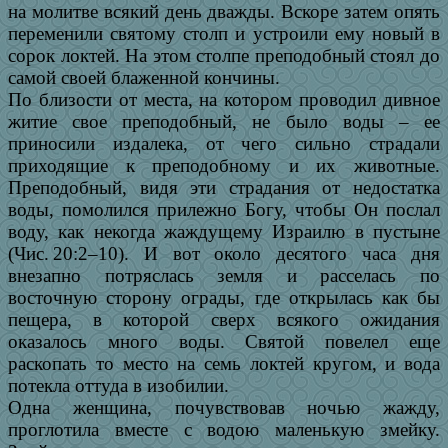
на молитве всякий день дважды. Вскоре затем опять
переменили святому столп и устроили ему новый в
сорок локтей. На этом столпе преподобный стоял до
самой своей блаженной кончины.
По близости от места, на котором проводил дивное
житие свое преподобный, не было воды – ее
приносили издалека, от чего сильно страдали
приходящие к преподобному и их животные.
Преподобный, видя эти страдания от недостатка
воды, помолился прилежно Богу, чтобы Он послал
воду, как некогда жаждущему Израилю в пустыне
(Чис. 20:2–10). И вот около десятого часа дня
внезапно потряслась земля и расселась по
восточную сторону ограды, где открылась как бы
пещера, в которой сверх всякого ожидания
оказалось много воды. Святой повелел еще
раскопать то место на семь локтей кругом, и вода
потекла оттуда в изобилии.
Одна женщина, почувствовав ночью жажду,
проглотила вместе с водою маленькую змейку.