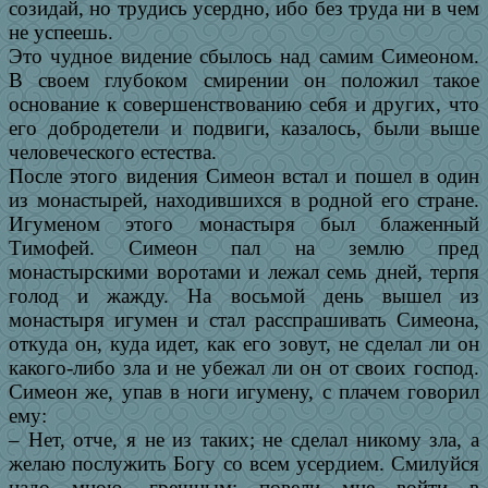
созидай, но трудись усердно, ибо без труда ни в чем
не успеешь.
Это чудное видение сбылось над самим Симеоном.
В своем глубоком смирении он положил такое
основание к совершенствованию себя и других, что
его добродетели и подвиги, казалось, были выше
человеческого естества.
После этого видения Симеон встал и пошел в один
из монастырей, находившихся в родной его стране.
Игуменом этого монастыря был блаженный
Тимофей. Симеон пал на землю пред
монастырскими воротами и лежал семь дней, терпя
голод и жажду. На восьмой день вышел из
монастыря игумен и стал расспрашивать Симеона,
откуда он, куда идет, как его зовут, не сделал ли он
какого-либо зла и не убежал ли он от своих господ.
Симеон же, упав в ноги игумену, с плачем говорил
ему:
– Нет, отче, я не из таких; не сделал никому зла, а
желаю послужить Богу со всем усердием. Смилуйся
надо мною, грешным: повели мне войти в