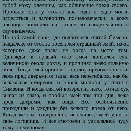
собой кожу оленицы, как обличение греха своего.
Пробыли они у столпа два года и едва могли
исцелиться и заговорить по-человечески; а кожу
оленицы повесили на столпе во свидетельство о
случившемся.
На той самой горе, где подвизался святой Симеон,
невдалеке от столпа поселился страшный змей, из-за
которого даже трава не росла на месте том.
Однажды в правый глаз змея вонзился сук,
величиною около локтя, и причинял змею сильную
боль. Тогда змей приполз к столпу преподобного и,
лежа пред дверьми ограды, весь перегибался, как бы
выказывая смирение и прося милости у святого
Симеона. И когда святой воззрел на него, тотчас сук
выпал из глаза, и пробыл змей там три дня, лежа
пред дверьми, как овца. Все безбоязненно
приходили и уходили без всякого вреда от него.
Когда же глаз совершенно исцелился, змей ушел в
свое логовище. И все смотрели и удивлялись чуду
тому предивному.