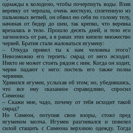
однажды к колодезю, чтобы почерпнуть воды. Взяв
веревку от черпала, очень жесткую, сплетенную из
пальмовых ветвей, он обвил ею себя по голому телу,
начиная от бедер до шеи, так крепко, что веревка
врезалась в тело. Прошло десять дней, и тело его
загноилось от ран, а в ранах этих кипело множество
червей. Братия стали жаловаться игумену:
– Откуда привел ты к нам человека этого?
Невозможно его терпеть: смрад от него исходит.
Никто не может стоять рядом с ним. Когда он ходит,
черви падают с него: постель его также полна
червями.
Удивился игумен, услыхав об этом; но, убедившись,
что все ему сказанное справедливо, спросил
Симеона:
– Скажи мне, чадо, почему от тебя исходит такой
смрад?
Но Симеон, потупив свои взоры, стоял пред
игуменом молча. Игумен разгневался и повелел
силой стащить с Симеона верхнюю одежду. Тогда