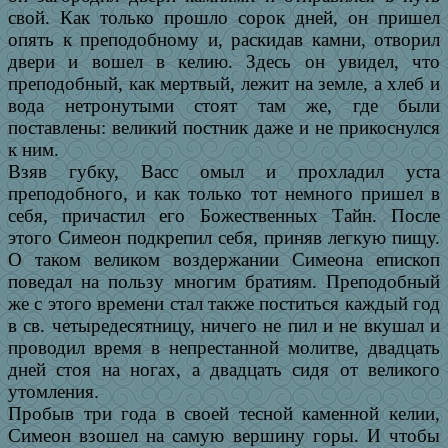
свой. Как только прошло сорок дней, он пришел
опять к преподобному и, раскидав камни, отворил
двери и вошел в келию. Здесь он увидел, что
преподобный, как мертвый, лежит на земле, а хлеб и
вода нетронутыми стоят там же, где были
поставлены: великий постник даже и не прикоснулся
к ним.
Взяв губку, Васс омыл и прохладил уста
преподобного, и как только тот немного пришел в
себя, причастил его Божественных Тайн. После
этого Симеон подкрепил себя, приняв легкую пищу.
О таком великом воздержании Симеона епископ
поведал на пользу многим братиям. Преподобный
же с этого времени стал также поститься каждый год
в св. четыредесятницу, ничего не пил и не вкушал и
проводил время в непрестанной молитве, двадцать
дней стоя на ногах, а двадцать сидя от великого
утомления.
Пробыв три года в своей тесной каменной келии,
Симеон взошел на самую вершину горы. И чтобы