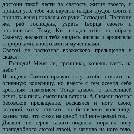
достоин такой чести за святость жития твоего, и
пришел уже тебе час вкусить плоды трудов своих и
принять венец похвалы от руки Господней. Поспеши
же, раб Господень, узреть Творца своего и
поклониться Тому, Кто создал тебя по образу
Своему; желают и тебя увидеть ангелы и архангелы
с пророками, апостолами и мучениками.
Святой не распознал вражеского прельщения и
сказал:
– Господи! Меня ли, грешника, хочешь взять на
небо?
И поднял Симеон правую ногу, чтобы ступить на
огненную колесницу, но вместе с тем осенил себя
крестным знамением. Тогда диавол с колесницей
исчез, как пыль, сметенная ветром. А Симеон познал
бесовское прельщение, раскаялся и ногу свою,
которой хотел ступить на бесовскую колесницу,
казнил тем, что стоял на одной той ноге целый год.
Диавол, не терпя такого подвига, поразил ногу
преподобного лютой язвой, и загнило на ноге тело,