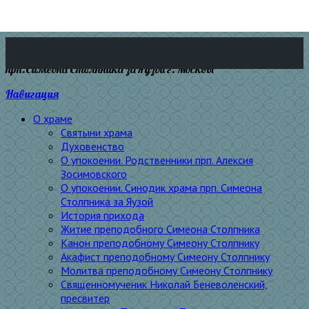
прп.Симеона Столпника за Яузой г. Москвы
Навигация
О храме
Святыни храма
Духовенство
О упокоении. Родственники прп. Алексия
Зосимовского
О упокоении. Синодик храма прп. Симеона
Столпника за Яузой
История прихода
Житие преподобного Симеона Столпника
Канон преподобному Симеону Столпнику
Акафист преподобному Симеону Столпнику
Молитва преподобному Симеону Столпнику
Священномученик Николай Беневоленский,
пресвитер