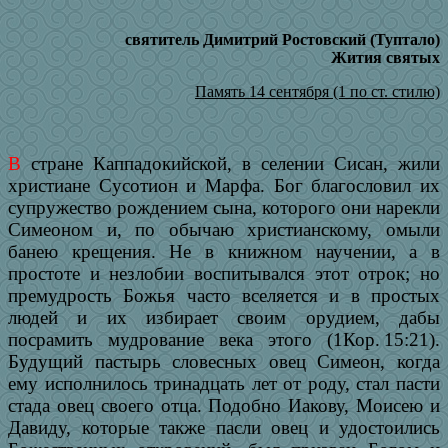
святитель Димитрий Ростовский (Туптало)
Жития святых
Память 14 сентября (1 по ст. стилю)
В
стране Каппадокийской, в селении Сисан, жили
христиане Сусотион и Марфа. Бог благословил их
супружество рождением сына, которого они нарекли
Симеоном и, по обычаю христианскому, омыли
банею крещения. Не в книжном научении, а в
простоте и незлобии воспитывался этот отрок; но
премудрость Божья часто вселяется и в простых
людей и их избирает своим орудием, дабы
посрамить мудрование века этого (1Кор. 15:21).
Будущий пастырь словесных овец Симеон, когда
ему исполнилось тринадцать лет от роду, стал пасти
стада овец своего отца. Подобно Иакову, Моисею и
Давиду, которые также пасли овец и удостоились