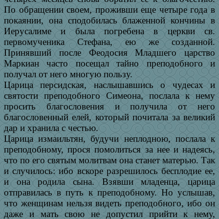
По обращении своем, проживши еще четыре года в
покаянии, она сподобилась блаженной кончины в
Иерусалиме и была погребена в церкви св.
первомученика Стефана, ею же созданной.
Принявший после Феодосия Младшего царство
Маркиан часто посещал тайно преподобного и
получал от него многую пользу.
Царица персидская, наслышавшись о чудесах и
святости преподобного Симеона, послала к нему
просить благословения и получила от него
благословенный елей, который почитала за великий
дар и хранила с честью.
Царица измаильтян, будучи неплодною, послала к
преподобному, прося помолиться за нее и надеясь,
что по его святым молитвам она станет матерью. Так
и случилось: ибо вскоре разрешилось бесплодие ее,
и она родила сына. Взявши младенца, царица
отправилась в путь к преподобному. Но услышав,
что женщинам нельзя видеть преподобного, ибо он
даже и мать свою не допустил прийти к нему,