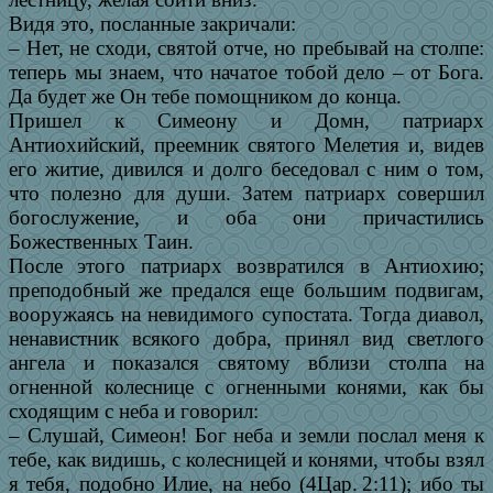
Видя это, посланные закричали:
– Нет, не сходи, святой отче, но пребывай на столпе:
теперь мы знаем, что начатое тобой дело – от Бога.
Да будет же Он тебе помощником до конца.
Пришел к Симеону и Домн, патриарх
Антиохийский, преемник святого Мелетия и, видев
его житие, дивился и долго беседовал с ним о том,
что полезно для души. Затем патриарх совершил
богослужение, и оба они причастились
Божественных Таин.
После этого патриарх возвратился в Антиохию;
преподобный же предался еще большим подвигам,
вооружаясь на невидимого супостата. Тогда диавол,
ненавистник всякого добра, принял вид светлого
ангела и показался святому вблизи столпа на
огненной колеснице с огненными конями, как бы
сходящим с неба и говорил:
– Слушай, Симеон! Бог неба и земли послал меня к
тебе, как видишь, с колесницей и конями, чтобы взял
я тебя, подобно Илие, на небо (4Цар. 2:11); ибо ты