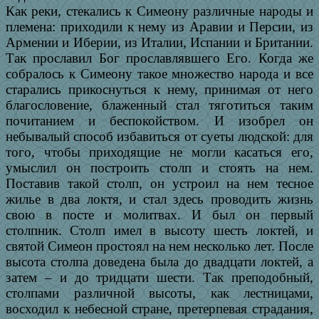
Как реки, стекались к Симеону различные народы и
племена: приходили к нему из Аравии и Персии, из
Армении и Иберии, из Италии, Испании и Британии.
Так прославил Бог прославлявшего Его. Когда же
собралось к Симеону такое множество народа и все
старались прикоснуться к нему, принимая от него
благословение, блаженный стал тяготиться таким
почитанием и беспокойством. И изобрел он
небывалый способ избавиться от суеты людской: для
того, чтобы приходящие не могли касаться его,
умыслил он построить столп и стоять на нем.
Поставив такой столп, он устроил на нем тесное
жилье в два локтя, и стал здесь проводить жизнь
свою в посте и молитвах. И был он первый
столпник. Столп имел в высоту шесть локтей, и
святой Симеон простоял на нем несколько лет. После
высота столпа доведена была до двадцати локтей, а
затем – и до тридцати шести. Так преподобный,
столпами различной высоты, как лестницами,
восходил к небесной стране, претерпевая страдания,