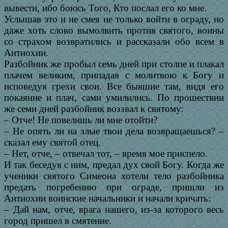
вывести, ибо боюсь Того, Кто послал его ко мне.
Услышав это и не смея не только войти в ограду, но
даже хоть слово вымолвить против святого, воины
со страхом возвратились и рассказали обо всем в
Антиохии.
Разбойник же пробыл семь дней при столпе и плакал
плачем великим, припадая с молитвою к Богу и
исповедуя грехи свои. Все бывшие там, видя его
покаяние и плач, сами умилились. По прошествии
же семи дней разбойник воззвал к святому:
– Отче! Не повелишь ли мне отойти?
– Не опять ли на злые твои дела возвращаешься? –
сказал ему святой отец.
– Нет, отче, – отвечал тот, – время мое приспело.
И так беседуя с ним, предал дух свой Богу. Когда же
ученики святого Симеона хотели тело разбойника
предать погребению при ограде, пришли из
Антиохии воинские начальники и начали кричать:
– Дай нам, отче, врага нашего, из-за которого весь
город пришел в смятение.