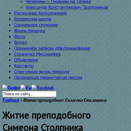
Чичерины — Пушкины на Таганке
Александр Константинович Трапезников
Расписание богослужений
Воскресная школа
Социальное служение
Жизнь прихода
Фото
Видео
Принимаем записки для поминовения
Страничка Миссионера
Объявления
Контакты
Спортивная жизнь прихода
Патриаршая гуманитарная миссия
Главная
»
Житие преподобного Симеона Столпника
Житие преподобного
Симеона Столпника