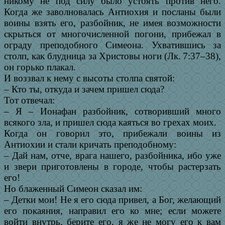
никому не под силу было устоять против него.
Когда же заволновалась Антиохия и посланы были
воины взять его, разбойник, не имея возможности
скрыться от многочисленной погони, прибежал в
ограду преподобного Симеона. Ухватившись за
столп, как блудница за Христовы ноги (Лк. 7:37–38),
он горько плакал.
И воззвал к нему с высоты столпа святой:
– Кто ты, откуда и зачем пришел сюда?
Тот отвечал:
– Я – Ионафан разбойник, сотворивший много
всякого зла, и пришел сюда каяться во грехах моих.
Когда он говорил это, прибежали воины из
Антиохии и стали кричать преподобному:
– Дай нам, отче, врага нашего, разбойника, ибо уже
и звери приготовлены в городе, чтобы растерзать
его!
Но блаженный Симеон сказал им:
– Детки мои! Не я его сюда привел, а Бог, желающий
его покаяния, направил его ко мне; если можете
войти внутрь, берите его, я же не могу его к вам