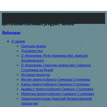
прп.Симеона Столпника за Яузой г. Москвы
Навигация
О храме
Святыни храма
Духовенство
О упокоении. Родственники прп. Алексия
Зосимовского
О упокоении. Синодик храма прп. Симеона
Столпника за Яузой
История прихода
Житие преподобного Симеона Столпника
Канон преподобному Симеону Столпнику
Акафист преподобному Симеону Столпнику
Молитва преподобному Симеону Столпнику
Священномученик Николай Беневоленский,
пресвитер