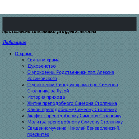
прп.Симеона Столпника за Яузой г. Москвы
Навигация
О храме
Святыни храма
Духовенство
О упокоении. Родственники прп. Алексия
Зосимовского
О упокоении. Синодик храма прп. Симеона
Столпника за Яузой
История прихода
Житие преподобного Симеона Столпника
Канон преподобному Симеону Столпнику
Акафист преподобному Симеону Столпнику
Молитва преподобному Симеону Столпнику
Священномученик Николай Беневоленский,
пресвитер