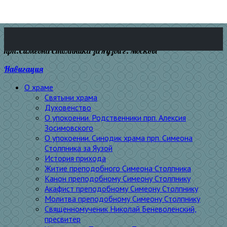
прп.Симеона Столпника за Яузой г. Москвы
Навигация
О храме
Святыни храма
Духовенство
О упокоении. Родственники прп. Алексия
Зосимовского
О упокоении. Синодик храма прп. Симеона
Столпника за Яузой
История прихода
Житие преподобного Симеона Столпника
Канон преподобному Симеону Столпнику
Акафист преподобному Симеону Столпнику
Молитва преподобному Симеону Столпнику
Священномученик Николай Беневоленский,
пресвитер