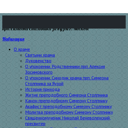
прп.Симеона Столпника за Яузой г. Москвы
Навигация
О храме
Святыни храма
Духовенство
О упокоении. Родственники прп. Алексия
Зосимовского
О упокоении. Синодик храма прп. Симеона
Столпника за Яузой
История прихода
Житие преподобного Симеона Столпника
Канон преподобному Симеону Столпнику
Акафист преподобному Симеону Столпнику
Молитва преподобному Симеону Столпнику
Священномученик Николай Беневоленский,
пресвитер