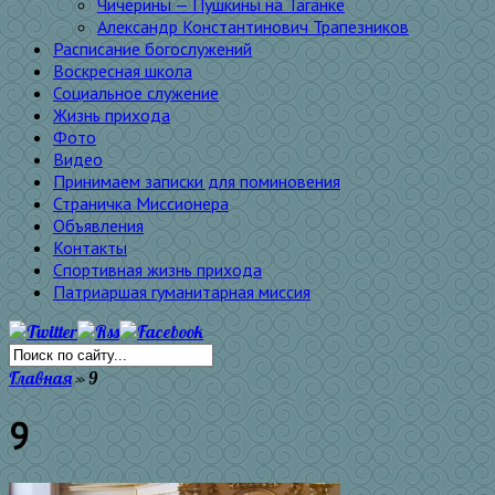
Чичерины — Пушкины на Таганке
Александр Константинович Трапезников
Расписание богослужений
Воскресная школа
Социальное служение
Жизнь прихода
Фото
Видео
Принимаем записки для поминовения
Страничка Миссионера
Объявления
Контакты
Спортивная жизнь прихода
Патриаршая гуманитарная миссия
Главная
»
9
9