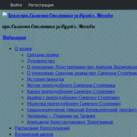
Войти
Регистрация
прп.Симеона Столпника за Яузой г. Москвы
Навигация
О храме
Святыни храма
Духовенство
О упокоении. Родственники прп. Алексия Зосимовск
О упокоении. Синодик храма прп. Симеона Столпник
История прихода
Житие преподобного Симеона Столпника
Канон преподобному Симеону Столпнику
Акафист преподобному Симеону Столпнику
Молитва преподобному Симеону Столпнику
Священномученик Николай Беневоленский, пресвит
Чичерины — Пушкины на Таганке
Александр Константинович Трапезников
Расписание богослужений
Воскресная школа