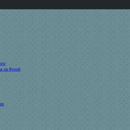
ого
а за Яузой
ер