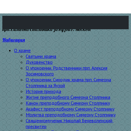
прп.Симеона Столпника за Яузой г. Москвы
Навигация
О храме
Святыни храма
Духовенство
О упокоении. Родственники прп. Алексия
Зосимовского
О упокоении. Синодик храма прп. Симеона
Столпника за Яузой
История прихода
Житие преподобного Симеона Столпника
Канон преподобному Симеону Столпнику
Акафист преподобному Симеону Столпнику
Молитва преподобному Симеону Столпнику
Священномученик Николай Беневоленский,
пресвитер